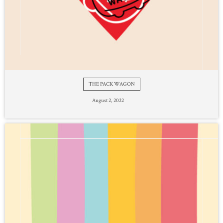
THE PACK WAGON
August
2
,
2022