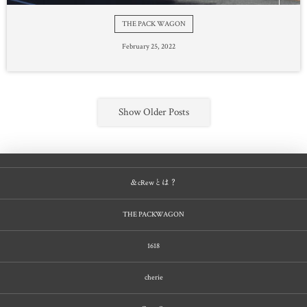
THE PACK WAGON
February
25
,
2022
Show Older Posts
＆cRewとは？
THE PACKWAGON
1618
cherie