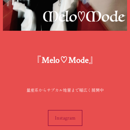
『Melo♡Mode』
量産系からサブカル地雷まで幅広く展開中
Instagram