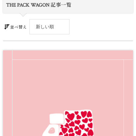
THE PACK WAGON 記事一覧
並べ替え
新
ブ
ラ
ン
ド
『
n
e
p
h
i
a
』
リ
リ