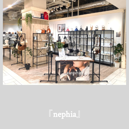
『nephia』