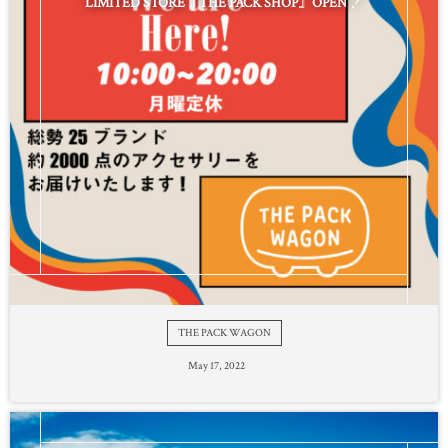
LIMITED STORE『THE PACK SHOP』OPEN ！
THE PACK WAGON
May
17
,
2022