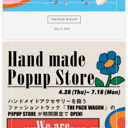
THE PACK WAGON
July
13
,
2022