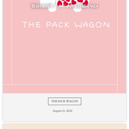
ー
ス
第6回全国キャラバン作家様紹介Vol.4
の
お
知
ら
せ
THE PACK WAGON
August
31
,
2022