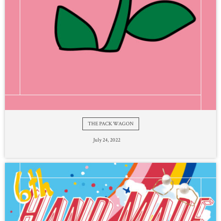
THE PACK WAGON
July
24
,
2022