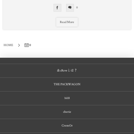
0
Read More
0
HOME
＆cRewとは？
THE PACKWAGON
1618
cherie
CremOr