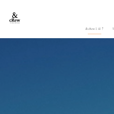
＆cRewとは？