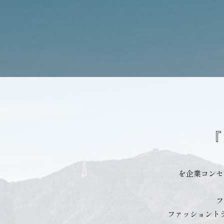
『
を企業コンセ
フ
ファッショント