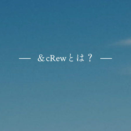
＆cRewとは？