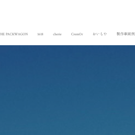
THE PACKWAGON
1618
cherie
CremOr
おいもや
製作車両例